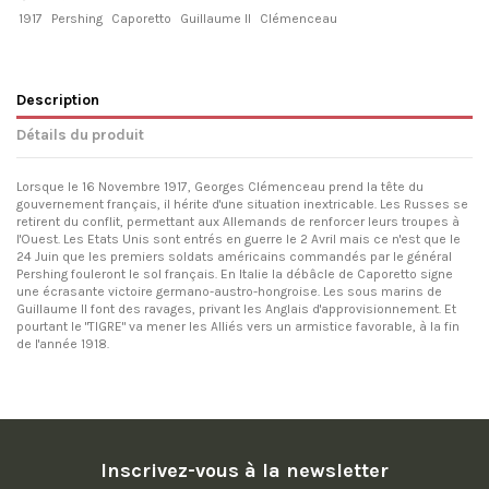
1917
Pershing
Caporetto
Guillaume II
Clémenceau
Description
Détails du produit
Lorsque le 16 Novembre 1917, Georges Clémenceau prend la tête du
gouvernement français, il hérite d'une situation inextricable. Les Russes se
retirent du conflit, permettant aux Allemands de renforcer leurs troupes à
l'Ouest. Les Etats Unis sont entrés en guerre le 2 Avril mais ce n'est que le
24 Juin que les premiers soldats américains commandés par le général
Pershing fouleront le sol français. En Italie la débâcle de Caporetto signe
une écrasante victoire germano-austro-hongroise. Les sous marins de
Guillaume II font des ravages, privant les Anglais d'approvisionnement. Et
pourtant le "TIGRE" va mener les Alliés vers un armistice favorable, à la fin
de l'année 1918.
Inscrivez-vous à la newsletter