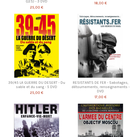
(LES) - 3 DVD
18,00 €
25,00 €
39/45 LA GUERRE DU DESERT - Du
RESISTANTS DE FER - Sabotages,
sable et du sang - 5 DVD
détournements, renseignements -
DVD
25,00 €
17,00 €