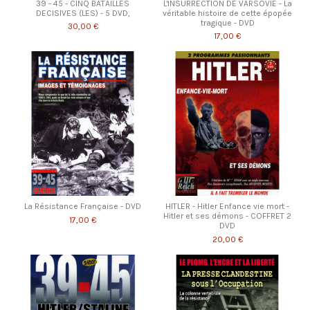
39 - 45 - CINQ BATAILLES
L'INSURRECTION DE VARSOVIE - La
DECISIVES (LES) - 5 DVD,
véritable histoire de cette épopée
tragique - DVD
30,00 €
17,00 €
La Résistance Française - DVD
HITLER - Hitler Enfance vie mort -
Hitler et ses démons - COFFRET 2
17,00 €
DVD
20,00 €