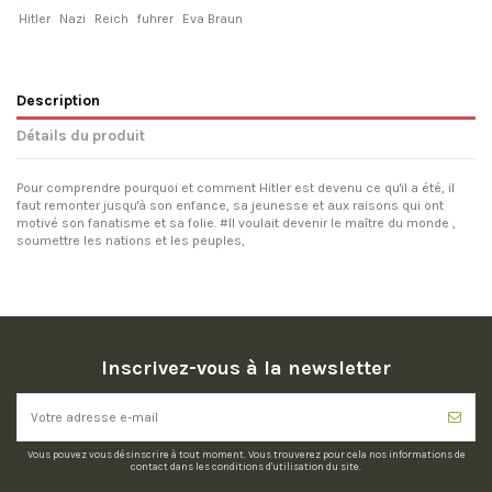
Hitler
Nazi
Reich
fuhrer
Eva Braun
Description
Détails du produit
Pour comprendre pourquoi et comment Hitler est devenu ce qu'il a été, il
faut remonter jusqu'à son enfance, sa jeunesse et aux raisons qui ont
motivé son fanatisme et sa folie. #Il voulait devenir le maître du monde ,
soumettre les nations et les peuples,
Inscrivez-vous à la newsletter
Vous pouvez vous désinscrire à tout moment. Vous trouverez pour cela nos informations de
contact dans les conditions d'utilisation du site.