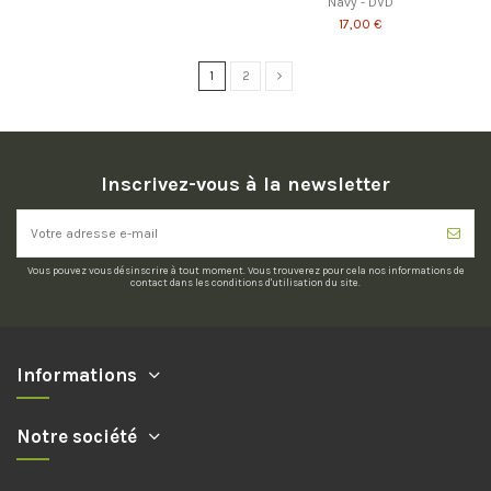
Navy - DVD
17,00 €
1
2
Inscrivez-vous à la newsletter
Vous pouvez vous désinscrire à tout moment. Vous trouverez pour cela nos informations de
contact dans les conditions d'utilisation du site.
Informations
Notre société