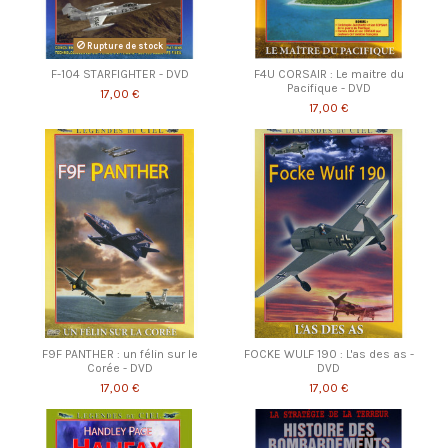
Rupture de stock
F-104 STARFIGHTER - DVD
F4U CORSAIR : Le maitre du
Pacifique - DVD
17,00 €
17,00 €
F9F PANTHER : un félin sur le
FOCKE WULF 190 : L'as des as -
Corée - DVD
DVD
17,00 €
17,00 €