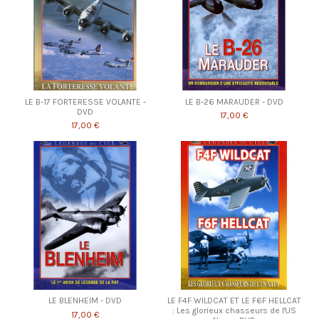
LE B-17 FORTERESSE VOLANTE -
LE B-26 MARAUDER - DVD
DVD
17,00 €
17,00 €
LE BLENHEIM - DVD
LE F4F WILDCAT ET LE F6F HELLCAT
: Les glorieux chasseurs de l'US
17,00 €