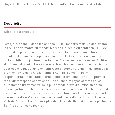
Royal Air Force
Luftwaffe
R A F
bombardier
Blenheim
bataille U-boot
Description
Détails du produit
Lorsqu'il fut conçu, dans les années 30, le Blenheim était l'un des avions
les plus performants du monde. Mais dès le début du conflit en 1939, ce
n'était déjà plus le cas. Face aux avions de la Luftwaffe sur le front
occidental et aux Zero japonais dans le ciel d'Asie, les Blenheim payèrent
un lourd tribut. Ils jouèrent pourtant un rôle majeur, avant que les Spitfire,
Hurricane, Mosquito, Lancaster et autres , les supplantent. Le premier U-
Boot coulé le fut par un Blenheim. C'est encore un Blenheim qui attaqua le
premier navire de la Kriegsmarine, l'"Admiral Scheer". Il permit
l'expérimentation des radars embarqués et emporta, de nuit, le premier
radar d'interception opérationnel. Les "Blenheim boys", comme on les
surnommait firent montre de la plus grande bravoure , mission après
mission,affrontant l'ennemi dans des actions parfois à la limite du suicide.
Ils subirent les pertes les plus élevées de toute la RAF durant la seconde
guerre mondiale. Ce n'est pas par hasard que la distinction suprême, la
Victoria Cross, fut attribuée à plus de pilotes de Blenheim que de pilotes de
Spitfire et Hurricane réunis !