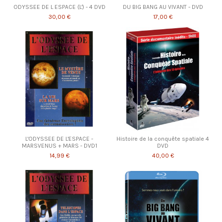
ODYSSEE DE L ESPACE (L') - 4 DVD
DU BIG BANG AU VIVANT - DVD
30,00 €
17,00 €
L'ODYSSEE DE L'ESPACE -
Histoire de la conquête spatiale 4
MARSVENUS + MARS - DVD1
DVD
14,99 €
40,00 €