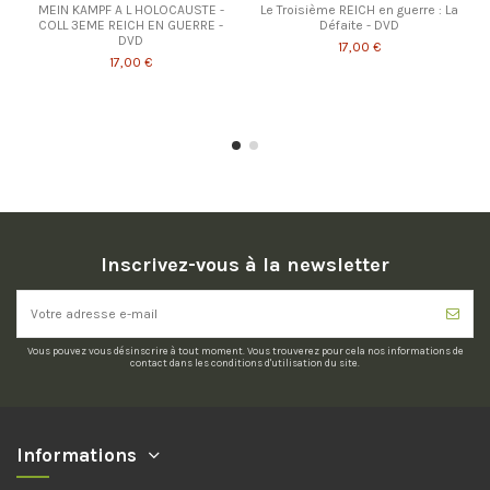
MEIN KAMPF A L HOLOCAUSTE -
Le Troisième REICH en guerre : La
COLL 3EME REICH EN GUERRE -
Défaite - DVD
DVD
17,00 €
17,00 €
Inscrivez-vous à la newsletter
Vous pouvez vous désinscrire à tout moment. Vous trouverez pour cela nos informations de
contact dans les conditions d'utilisation du site.
Informations