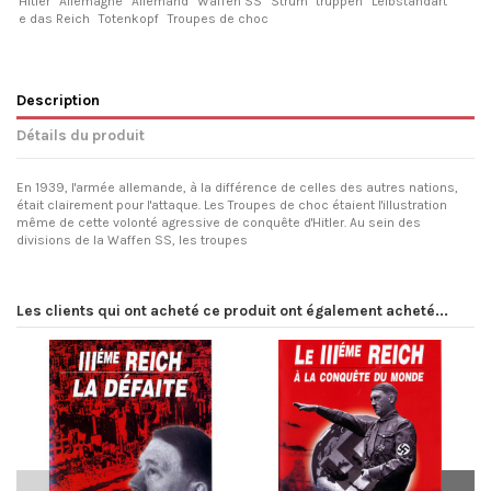
Hitler
Allemagne
Allemand
Waffen SS
Strum
truppen
Leibstandart
e das Reich
Totenkopf
Troupes de choc
Description
Détails du produit
En 1939, l'armée allemande, à la différence de celles des autres nations,
était clairement pour l'attaque. Les Troupes de choc étaient l'illustration
même de cette volonté agressive de conquête d'Hitler. Au sein des
divisions de la Waffen SS, les troupes
Les clients qui ont acheté ce produit ont également acheté...