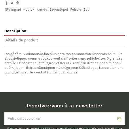
Stalingrad
Koursk
Armée
Sebastopol
Pétrole
Sud
Description
Détails du produit
Les généraux allemands les plus notoires comme Von Manstein et Paulus
et soviétiques comme Joukov vont s'affronter sans relâche. Les 3 grandes
batailles Sebastopol, Stalingrad et Koursk sont l'illustration parfaite des 3
scénarios militaires classiques : le siège pour Sébastopol, l'encerclement
pour Stalingrad, le combat frontal pour Koursk.
Inscrivez-vous à la newsletter
Vous pouvez vous désinscrire à tout moment. Vous trouverez pour cela nos informations de