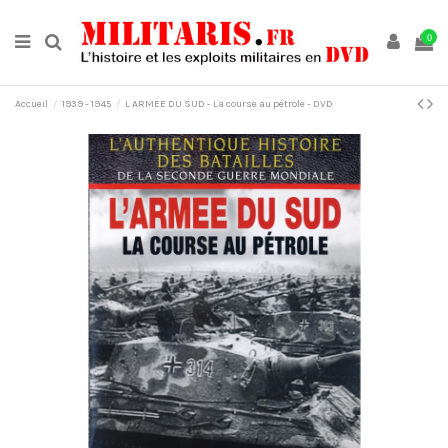
0
Accueil
1939 - 1945
L ARMEE DU SUD - La course au pétrole - DVD