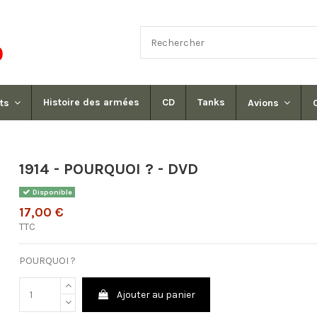
Histoire des armées
CD
Tanks
its
Avions
1914 - POURQUOI ? - DVD
Disponible
17,00 €
TTC
POURQUOI ?
Ajouter au panier