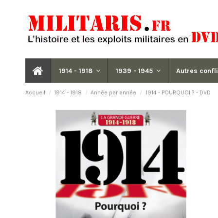
1914 - 1918
1939 - 1945
Autres confl
Accueil
1914 - 1918
Année par année
1914 - POURQUOI ? - DVD