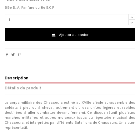
99e B.I.A, Fanfare du 8e B.C.P
Ajouter au panier
Description
Détails du produit
Le corps militaire des Chasseurs est né au XVIIIe siècle et rassemble des
soldats à pied ou à cheval, autrement dit, des unités légères et rapides
destinées à aller combattre devant l'ennemi. Ce disque réunit plusieurs
marches militaires et autres morceaux issus du répertoire musical des
Chasseurs, et interprétés par différents Bataillons de Chasseurs. Un album
représentatif.