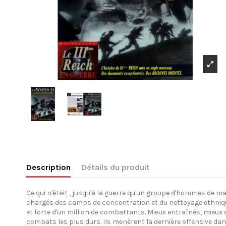
Description
Détails du produit
Ce qui n'était , jusqu'à la guerre qu'un groupe d'hommes de ma
chargés des camps de concentration et du nettoyage ethnique d
et forte d'un million de combattants. Mieux entraînés, mieux ar
combats les plus durs. Ils menèrent la dernière offensive dan