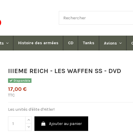
Histoire des armées
CD
Tanks
its
Avions
IIIEME REICH - LES WAFFEN SS - DVD
Disponible
17,00 €
TTC
Les unités d'élite d'Hitler!
Ajouter au panier