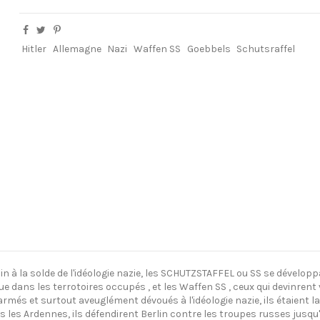
Hitler
Allemagne
Nazi
Waffen SS
Goebbels
Schutsraffel
in à la solde de l'idéologie nazie, les SCHUTZSTAFFEL ou SS se dévelop
ans les terrotoires occupés , et les Waffen SS , ceux qui devinrent v
més et surtout aveuglément dévoués à l'idéologie nazie, ils étaient la 
s les Ardennes, ils défendirent Berlin contre les troupes russes jusq