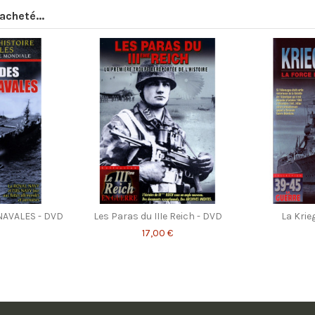
acheté...
NAVALES - DVD
Les Paras du IIIe Reich - DVD
La Krie
17,00 €