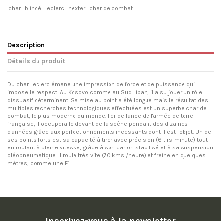
char
blindé
leclerc
nexter
char de combat
Description
Détails du produit
Du char Leclerc émane une impression de force et de puissance qui
impose le respect. Au Kosovo comme au Sud Liban, il a su jouer un rôle
dissuasif déterminant. Sa mise au point a été longue mais le résultat des
multiples recherches technologiques effectuées est un superbe char de
combat, le plus moderne du monde. Fer de lance de l'armée de terre
française, il occupera le devant de la scène pendant des dizaines
d'années grâce aux perfectionnements incessants dont il est l'objet. Un de
ses points forts est sa capacité à tirer avec précision (6 tirs-minute) tout
en roulant à pleine vitesse, grâce à son canon stabilisé et à sa suspension
oléopneumatique. Il roule très vite (70 kms /heure) et freine en quelques
mètres, comme une F1.
Inscrivez-vous à la newsletter