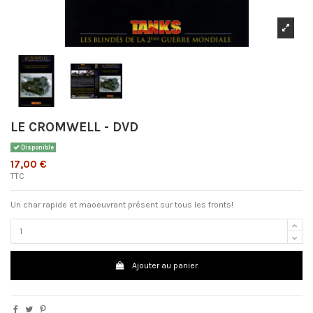
LE CROMWELL - DVD
Disponible
17,00 €
TTC
Un char rapide et maoeuvrant présent sur tous les fronts!
Ajouter au panier