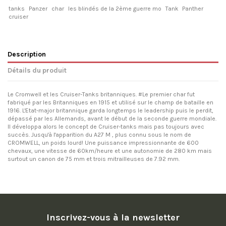
tanks
Panzer
char
les blindés de la 2ème guerre mo
Tank
Panther
cruiser
Description
Détails du produit
Le Cromwell et les Cruiser-Tanks britanniques. #Le premier char fut
fabriqué par les Britanniques en 1915 et utilisé sur le champ de bataille en
1916. L'Etat-major britannique garda longtemps le leadership puis le perdit,
dépassé par les Allemands, avant le début de la seconde guerre mondiale.
Il développa alors le concept de Cruiser-tanks mais pas toujours avec
succès. Jusqu'à l'apparition du A27 M , plus connu sous le nom de
CROMWELL, un poids lourd! Une puissance impressionnante de 600
chevaux, une vitesse de 60km/heure et une autonomie de 280 km mais
surtout un canon de 75 mm et trois mitrailleuses de 7.92 mm.
Inscrivez-vous à la newsletter