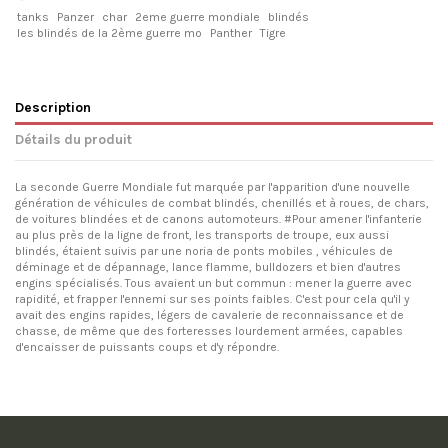
tanks
Panzer
char
2eme guerre mondiale
blindés
les blindés de la 2ème guerre mo
Panther
Tigre
Description
Détails du produit
La seconde Guerre Mondiale fut marquée par l'apparition d'une nouvelle
génération de véhicules de combat blindés, chenillés et à roues, de chars,
de voitures blindées et de canons automoteurs. #Pour amener l'infanterie
au plus près de la ligne de front, les transports de troupe, eux aussi
blindés, étaient suivis par une noria de ponts mobiles , véhicules de
déminage et de dépannage, lance flamme, bulldozers et bien d'autres
engins spécialisés. Tous avaient un but commun : mener la guerre avec
rapidité, et frapper l'ennemi sur ses points faibles. C'est pour cela qu'il y
avait des engins rapides, légers de cavalerie de reconnaissance et de
chasse, de même que des forteresses lourdement armées, capables
d'encaisser de puissants coups et d'y répondre.