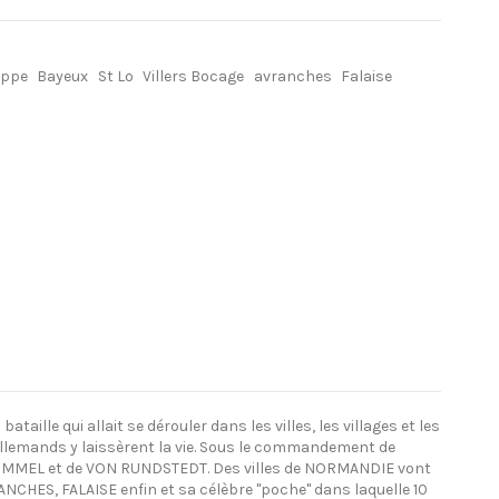
eppe
Bayeux
St Lo
Villers Bocage
avranches
Falaise
ille qui allait se dérouler dans les villes, les villages et les
 allemands y laissèrent la vie. Sous le commandement de
 ROMMEL et de VON RUNDSTEDT. Des villes de NORMANDIE vont
ANCHES, FALAISE enfin et sa célèbre "poche" dans laquelle 10