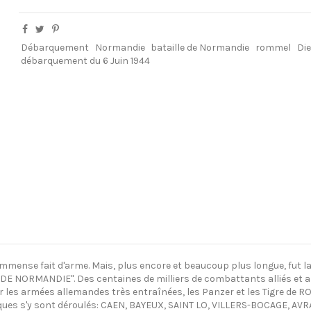
Débarquement
Normandie
bataille de Normandie
rommel
Di
débarquement du 6 Juin 1944
mense fait d'arme. Mais, plus encore et beaucoup plus longue, fut la bata
LE DE NORMANDIE". Des centaines de milliers de combattants alliés et
 les armées allemandes très entraînées, les Panzer et les Tigre de
piques s'y sont déroulés: CAEN, BAYEUX, SAINT LO, VILLERS-BOCAGE, AVR