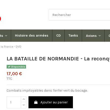
Histoire des armées
CD
Tanks
its
Avions
 la France - DVD
LA BATAILLE DE NORMANDIE - La reconqu
Disponible
17,00 €
TTC
Combats impitoyables dans l'enfer vert du bocage.
Ajouter au panier