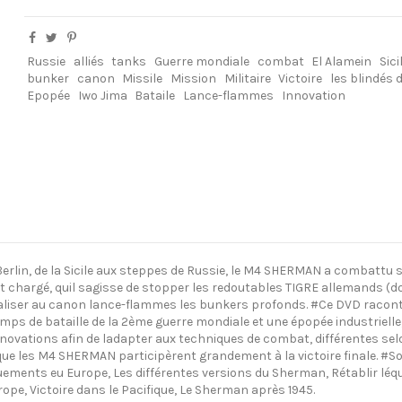
Russie
alliés
tanks
Guerre mondiale
combat
El Alamein
Sici
bunker
canon
Missile
Mission
Militaire
Victoire
les blindés 
Epopée
Iwo Jima
Bataile
Lance-flammes
Innovation
lin, de la Sicile aux steppes de Russie, le M4 SHERMAN a combattu sur to
il fut chargé, quil sagisse de stopper les redoutables TIGRE allemand
aliser au canon lance-flammes les bunkers profonds. #Ce DVD raconte
mps de bataille de la 2ème guerre mondiale et une épopée industrielle
innovations afin de ladapter aux techniques de combat, différentes selo
 que les M4 SHERMAN participèrent grandement à la victoire finale. #
nts eu Europe, Les différentes versions du Sherman, Rétablir léquilib
rope, Victoire dans le Pacifique, Le Sherman après 1945.