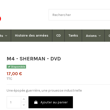
Histoire des armées
CD
Tanks
its
Avions
M4 - SHERMAN - DVD
Disponible
17,00 €
TTC
Une épopée guerrière, une prouesse industrielle
Ajouter au panier