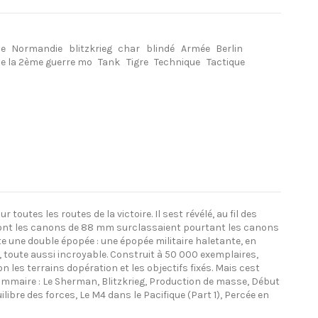
le
Normandie
blitzkrieg
char
blindé
Armée
Berlin
de la 2ème guerre mo
Tank
Tigre
Technique
Tactique
utes les routes de la victoire. Il sest révélé, au fil des
s (dont les canons de 88 mm surclassaient pourtant les canons
 une double épopée : une épopée militaire haletante, en
, toute aussi incroyable. Construit à 50 000 exemplaires,
n les terrains dopération et les objectifs fixés. Mais cest
Sommaire : Le Sherman, Blitzkrieg, Production de masse, Début
re des forces, Le M4 dans le Pacifique (Part 1), Percée en