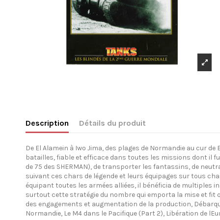
Description
Détails du produit
De El Alamein à Iwo Jima, des plages de Normandie au cur de Ber
batailles, fiable et efficace dans toutes les missions dont 
de 75 des SHERMAN), de transporter les fantassins, de neutr
suivant ces chars de légende et leurs équipages sur tous cha
équipant toutes les armées alliées, il bénéficia de multiples 
surtout cette stratégie du nombre qui emporta la mise et fit
des engagements et augmentation de la production, Débarqueme
Normandie, Le M4 dans le Pacifique (Part 2), Libération de lEu